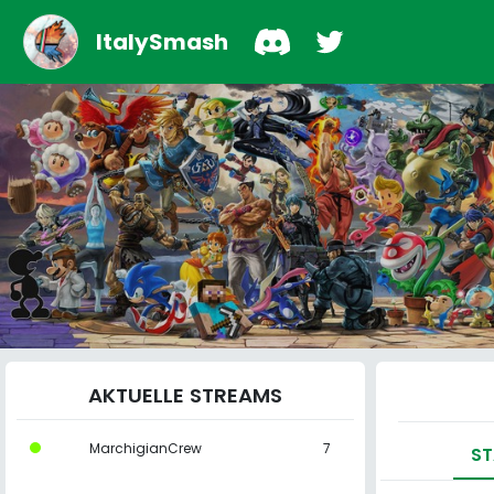
ItalySmash
AKTUELLE STREAMS
MarchigianCrew
7
ST