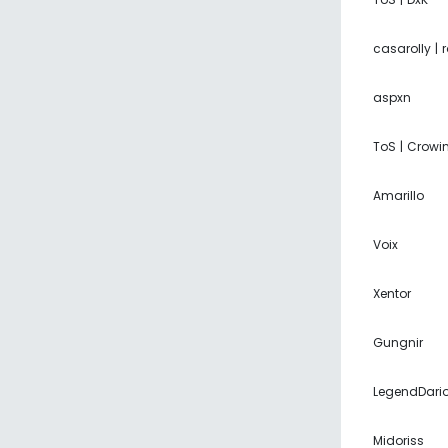
casarolly | r
aspxn
ToS | Crowi
Amarillo
Voix
Xentor
Gungnir
LegendDari
Midoriss