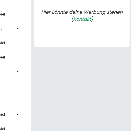
Hier könnte deine Werbung stehen
iel
-
(
Kontakt
)
as
-
iel
-
iel
-
l
-
l
-
l
-
iel
-
iel
-