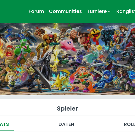
Forum
Communities
Turniere
Ranglis
keyboard_arrow_down
Spieler
ATS
DATEN
ROL