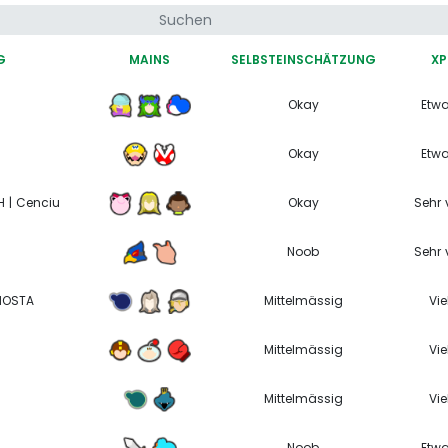
G
MAINS
SELBSTEINSCHÄTZUNG
XP
Okay
Etw
Okay
Etw
 | Cenciu
Okay
Sehr v
Noob
Sehr v
HOSTA
Mittelmässig
Vie
Mittelmässig
Vie
Mittelmässig
Vie
Noob
Etw