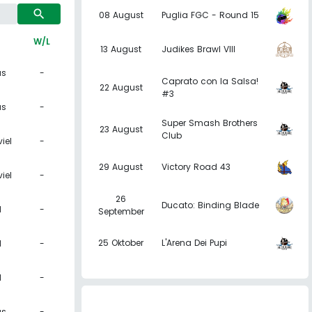
search
08 August
Puglia FGC - Round 15
W/L
13 August
Judikes Brawl VIII
as
-
Caprato con la Salsa!
22 August
#3
as
-
Super Smash Brothers
23 August
Club
iel
-
29 August
Victory Road 43
iel
-
26
Ducato: Binding Blade
l
-
September
25 Oktober
L'Arena Dei Pupi
l
-
l
-
as
-