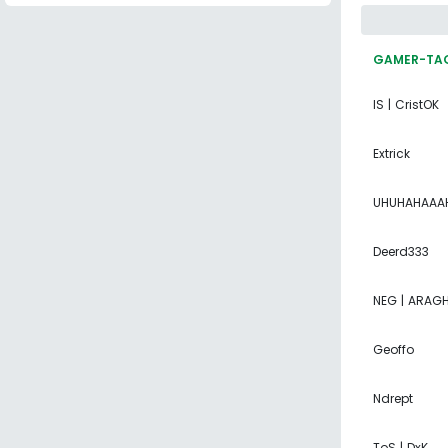
GAMER-TA
IS | CristOK
Extrick
UHUHAHAAAH
Deerd333
NEG | ARAG
Geoffo
Ndrept
ToS | DxK