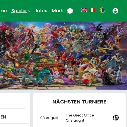
ten
Spieler
Infos
Markt
new_releases
account_circle
keyboard_arrow_down
NÄCHSTEN TURNIERE
The Great Office
LEN
08 August
Onslaught