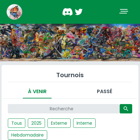
Tournois
À VENIR
PASSÉ
search
Tous
2025
Externe
Interne
Hebdomadaire